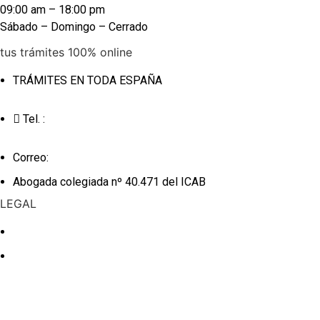
09:00 am – 18:00 pm
Sábado – Domingo – Cerrado
tus trámites 100% online
TRÁMITES EN TODA ESPAÑA
Tel. :
+34 675.029.603
Correo:
info@linaprietoabogada.com
Abogada colegiada nº 40.471 del ICAB
LEGAL
Política de Cookies
Política de Privacidad